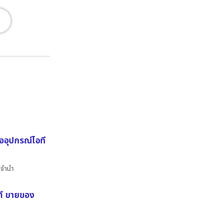
้ออุปกรณ์ไอที
บจำนำ
อที ขายของ