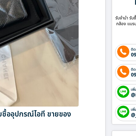
รับจำนำ รับซ
กล้อง แบรน
ติด
09
ติด
09
เพิ
@
เพิ
บซื้ออุปกรณ์ไอที ขายของ
@