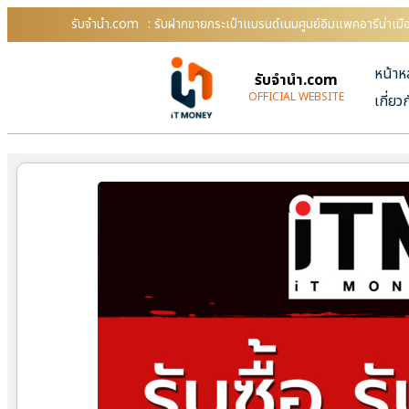
รับจํานํา.com
: รับฝากขายกระเป๋าแบรนด์เนมศูนย์อิมแพคอารีน่าเมื
หน้าห
รับจํานํา.com
OFFICIAL WEBSITE
เกี่ยว