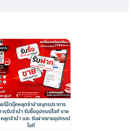
ายโน๊ตบุ๊คหลุดจำนำสมุทรปราการ
การรับจำนำ รับซื้ออุปกรณ์ไอที ขาย
หลุดจำนำ และ รับฝากขายอุปกรณ์
ไอที