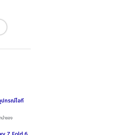
อุปกรณ์ไอที
จำนำของ
xy Z Fold 6