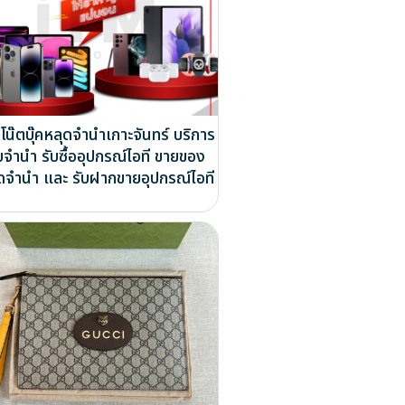
โน๊ตบุ๊คหลุดจำนำเกาะจันทร์ บริการ
บจำนำ รับซื้ออุปกรณ์ไอที ขายของ
ดจำนำ และ รับฝากขายอุปกรณ์ไอที