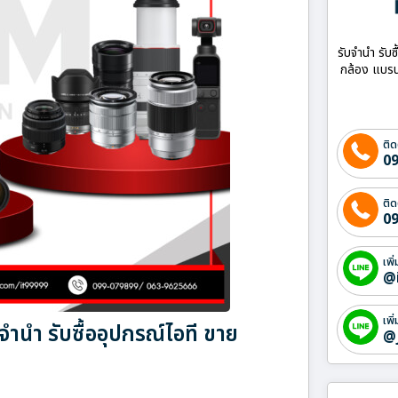
รับจำนำ รับซ
กล้อง แบรน
ติด
09
ติด
09
เพิ
@
เพิ
นำ รับซื้ออุปกรณ์ไอที ขาย
@