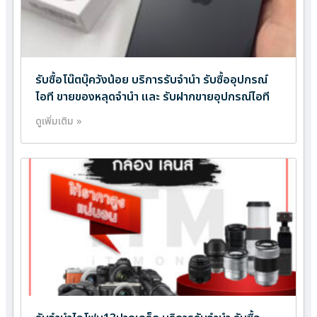
รับซื้อโน๊ตบุ๊ควังน้อย บริการรับจำนำ รับซื้ออุปกรณ์
ไอที ขายของหลุดจำนำ และ รับฝากขายอุปกรณ์ไอที
ดูเพิ่มเติม »