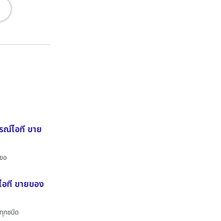
กรณ์ไอที ขาย
ำขอ
์ไอที ขายของ
ทุกชนิด