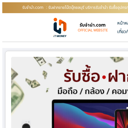
รับจํานํา.com
: รับฝากขายโน๊ตบุ๊คชลบุรี บริการรับจำนำ รับซื้ออุ
หน้าห
รับจํานํา.com
OFFICIAL WEBSITE
เกี่ยว