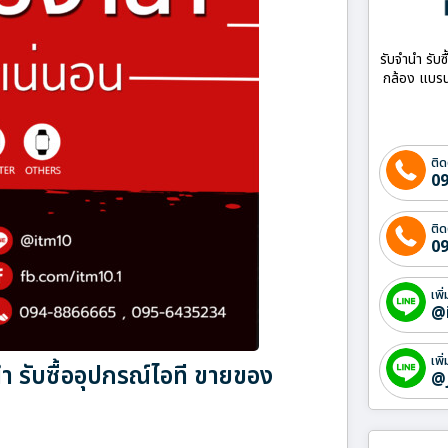
รับจำนำ รับซ
กล้อง แบรน
ติด
09
ติด
09
เพิ
@
เพิ
 รับซื้ออุปกรณ์ไอที ขายของ
@