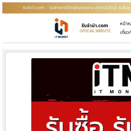
รับจํานํา.com
: รับฝากขายโน๊ตบุ๊คนครหลวง บริการรับจำนำ รับซื้อ
หน้าห
รับจํานํา.com
OFFICIAL WEBSITE
เกี่ยว