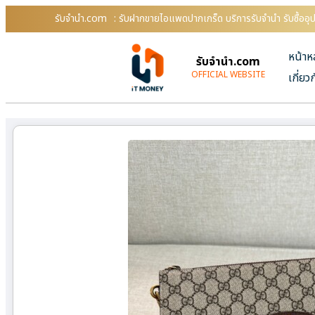
รับจํานํา.com
: รับฝากขายไอแพดปากเกร็ด บริการรับจำนำ รับซื้ออ
หน้าห
รับจํานํา.com
OFFICIAL WEBSITE
เกี่ยว