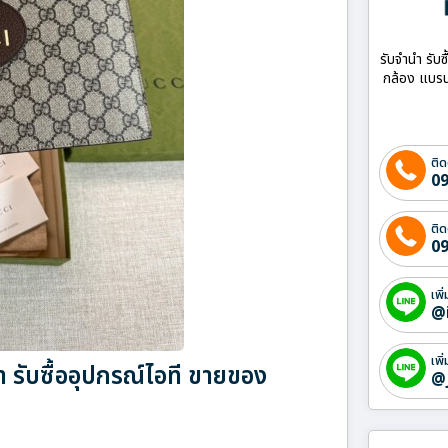
รับจำนำ รับซ
กล้อง แบรน
ติด
09
ติด
09
เพิ
@
เพิ
รับซื้ออุปกรณ์ไอที ขายของ
@