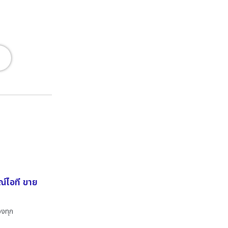
ณ์ไอที ขาย
องทุก