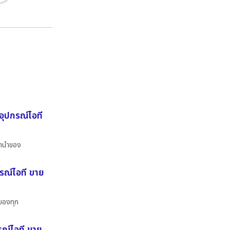
อุปกรณ์ไอที
จำนำของ
กรณ์ไอที ขาย
ำของทุก
รณ์ไอที ขาย