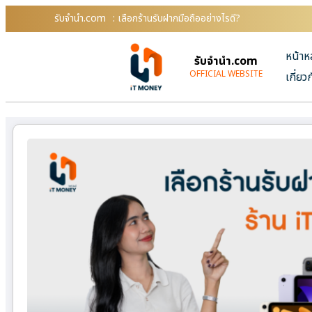
รับจํานํา.com
: เลือกร้านรับฝากมือถืออย่างไรดี?
หน้าห
รับจํานํา.com
OFFICIAL WEBSITE
เกี่ยว