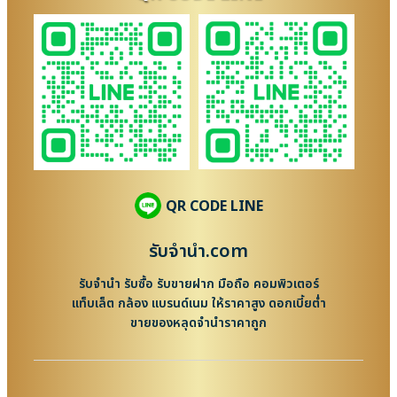
QR CODE LINE
รับจํานํา.com
รับจำนำ รับซื้อ รับขายฝาก มือถือ คอมพิวเตอร์
แท็บเล็ต กล้อง แบรนด์เนม ให้ราคาสูง ดอกเบี้ยต่ำ
ขายของหลุดจำนำราคาถูก