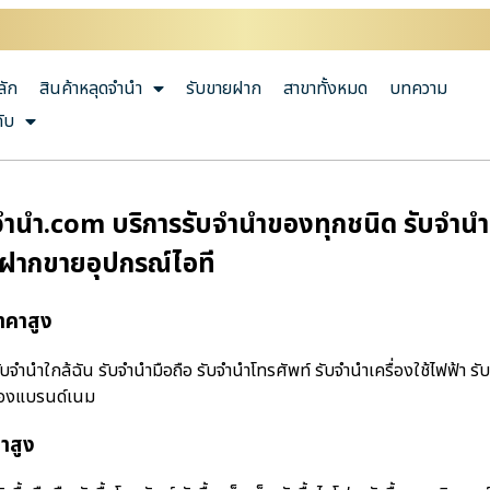
ลัก
สินค้าหลุดจำนำ
รับขายฝาก
สาขาทั้งหมด
บทความ
กับ
ํานํา.com บริการรับจำนำของทุกชนิด รับจำนำมื
บฝากขายอุปกรณ์ไอที
าคาสูง
จํานําใกล้ฉัน รับจำนำมือถือ รับจำนำโทรศัพท์ รับจำนำเครื่องใช้ไฟฟ้า ร
ำของแบรนด์เนม
คาสูง