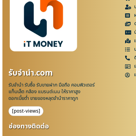
แ
เ
รับจํานํา.com
เ
รับจำนำ รับซื้อ รับขายฝาก มือถือ คอมพิวเตอร์
แท็บเล็ต กล้อง แบรนด์เนม ให้ราคาสูง
ดอกเบี้ยต่ำ ขายของหลุดจำนำราคาถูก
[post-views]
ช่องทางติดต่อ