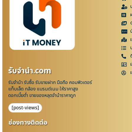
แ
เ
รับจํานํา.com
เ
รับจำนำ รับซื้อ รับขายฝาก มือถือ คอมพิวเตอร์
แท็บเล็ต กล้อง แบรนด์เนม ให้ราคาสูง
ดอกเบี้ยต่ำ ขายของหลุดจำนำราคาถูก
[post-views]
ช่องทางติดต่อ