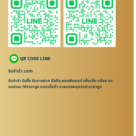
QR CODE LINE
รับจํานํา.com
รับจำนำ รับซื้อ รับขายฝาก มือถือ คอมพิวเตอร์ แท็บเล็ต กล้อง แบ
รนด์เนม ให้ราคาสูง ดอกเบี้ยต่ำ ขายของหลุดจำนำราคาถูก