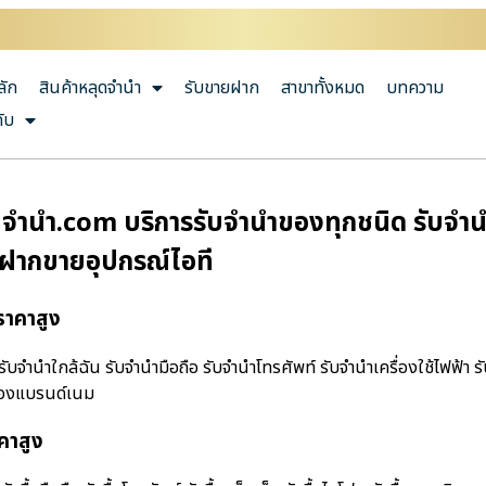
ลัก
สินค้าหลุดจำนำ
รับขายฝาก
สาขาทั้งหมด
บทความ
กับ
ํานํา.com บริการรับจำนำของทุกชนิด รับจำนำม
บฝากขายอุปกรณ์ไอที
ราคาสูง
จํานําใกล้ฉัน รับจำนำมือถือ รับจำนำโทรศัพท์ รับจำนำเครื่องใช้ไฟฟ้า ร
ำของแบรนด์เนม
คาสูง