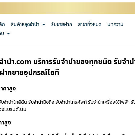
ลัก
สินค้าหลุดจำนำ
รับขายฝาก
สาขาทั้งหมด
บทความ
กับ
ํานํา.com บริการรับจำนำของทุกชนิด รับจำนำม
บฝากขายอุปกรณ์ไอที
ราคาสูง
จํานําใกล้ฉัน รับจำนำมือถือ รับจำนำโทรศัพท์ รับจำนำเครื่องใช้ไฟฟ้า ร
ำของแบรนด์เนม
คาสูง