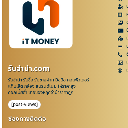
แ
เ
รับจํานํา.com
เ
รับจำนำ รับซื้อ รับขายฝาก มือถือ คอมพิวเตอร์
แท็บเล็ต กล้อง แบรนด์เนม ให้ราคาสูง
ดอกเบี้ยต่ำ ขายของหลุดจำนำราคาถูก
[post-views]
ช่องทางติดต่อ