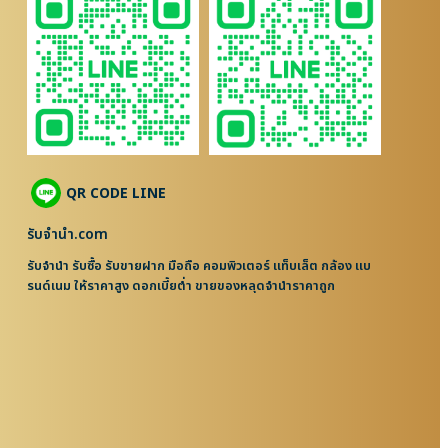
QR CODE LINE
รับจํานํา.com
รับจำนำ รับซื้อ รับขายฝาก มือถือ คอมพิวเตอร์ แท็บเล็ต กล้อง แบ
รนด์เนม ให้ราคาสูง ดอกเบี้ยต่ำ ขายของหลุดจำนำราคาถูก