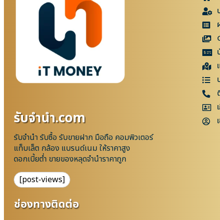
แ
เ
รับจํานํา.com
เ
รับจำนำ รับซื้อ รับขายฝาก มือถือ คอมพิวเตอร์
แท็บเล็ต กล้อง แบรนด์เนม ให้ราคาสูง
ดอกเบี้ยต่ำ ขายของหลุดจำนำราคาถูก
[post-views]
ช่องทางติดต่อ