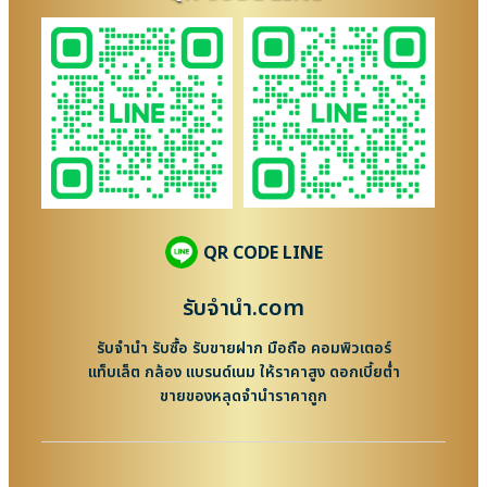
QR CODE LINE
รับจํานํา.com
รับจำนำ รับซื้อ รับขายฝาก มือถือ คอมพิวเตอร์
แท็บเล็ต กล้อง แบรนด์เนม ให้ราคาสูง ดอกเบี้ยต่ำ
ขายของหลุดจำนำราคาถูก