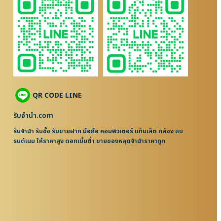
QR CODE LINE
รับจํานํา.com
รับจำนำ รับซื้อ รับขายฝาก มือถือ คอมพิวเตอร์ แท็บเล็ต กล้อง แบ
รนด์เนม ให้ราคาสูง ดอกเบี้ยต่ำ ขายของหลุดจำนำราคาถูก