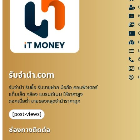
แ
เ
รับจํานํา.com
เ
รับจำนำ รับซื้อ รับขายฝาก มือถือ คอมพิวเตอร์
แท็บเล็ต กล้อง แบรนด์เนม ให้ราคาสูง
ดอกเบี้ยต่ำ ขายของหลุดจำนำราคาถูก
[post-views]
ช่องทางติดต่อ