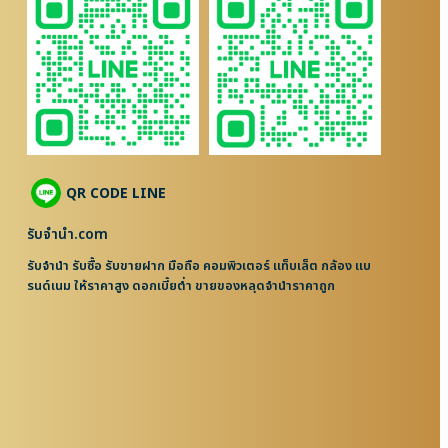
QR CODE LINE
รับจํานํา.com
รับจำนำ รับซื้อ รับขายฝาก มือถือ คอมพิวเตอร์ แท็บเล็ต กล้อง แบ
รนด์เนม ให้ราคาสูง ดอกเบี้ยต่ำ ขายของหลุดจำนำราคาถูก