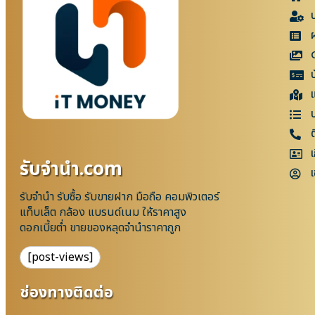
แ
เ
รับจํานํา.com
เ
รับจำนำ รับซื้อ รับขายฝาก มือถือ คอมพิวเตอร์
แท็บเล็ต กล้อง แบรนด์เนม ให้ราคาสูง
ดอกเบี้ยต่ำ ขายของหลุดจำนำราคาถูก
[post-views]
ช่องทางติดต่อ