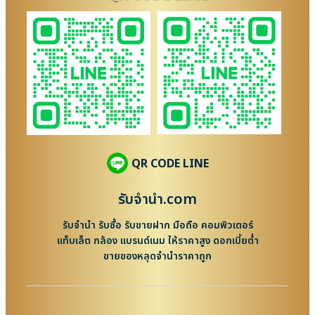
QR CODE LINE
รับจํานํา.com
รับจำนำ รับซื้อ รับขายฝาก มือถือ คอมพิวเตอร์
แท็บเล็ต กล้อง แบรนด์เนม ให้ราคาสูง ดอกเบี้ยต่ำ
ขายของหลุดจำนำราคาถูก