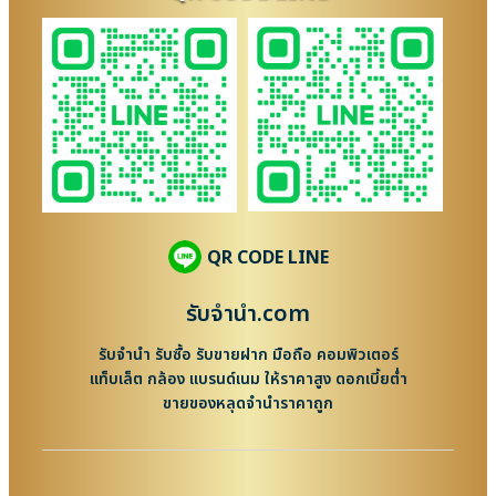
QR CODE LINE
รับจํานํา.com
รับจำนำ รับซื้อ รับขายฝาก มือถือ คอมพิวเตอร์
แท็บเล็ต กล้อง แบรนด์เนม ให้ราคาสูง ดอกเบี้ยต่ำ
ขายของหลุดจำนำราคาถูก