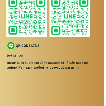
QR CODE LINE
รับจํานํา.com
รับจำนำ รับซื้อ รับขายฝาก มือถือ คอมพิวเตอร์ แท็บเล็ต กล้อง แบ
รนด์เนม ให้ราคาสูง ดอกเบี้ยต่ำ ขายของหลุดจำนำราคาถูก