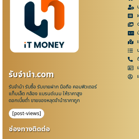
แ
เ
รับจํานํา.com
เ
รับจำนำ รับซื้อ รับขายฝาก มือถือ คอมพิวเตอร์
แท็บเล็ต กล้อง แบรนด์เนม ให้ราคาสูง
ดอกเบี้ยต่ำ ขายของหลุดจำนำราคาถูก
[post-views]
ช่องทางติดต่อ