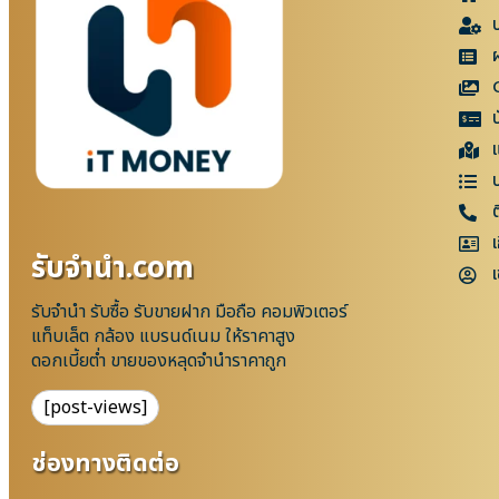
แ
เ
รับจํานํา.com
เ
รับจำนำ รับซื้อ รับขายฝาก มือถือ คอมพิวเตอร์
แท็บเล็ต กล้อง แบรนด์เนม ให้ราคาสูง
ดอกเบี้ยต่ำ ขายของหลุดจำนำราคาถูก
[post-views]
ช่องทางติดต่อ