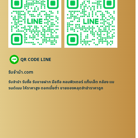
QR CODE LINE
รับจํานํา.com
รับจำนำ รับซื้อ รับขายฝาก มือถือ คอมพิวเตอร์ แท็บเล็ต กล้อง แบ
รนด์เนม ให้ราคาสูง ดอกเบี้ยต่ำ ขายของหลุดจำนำราคาถูก