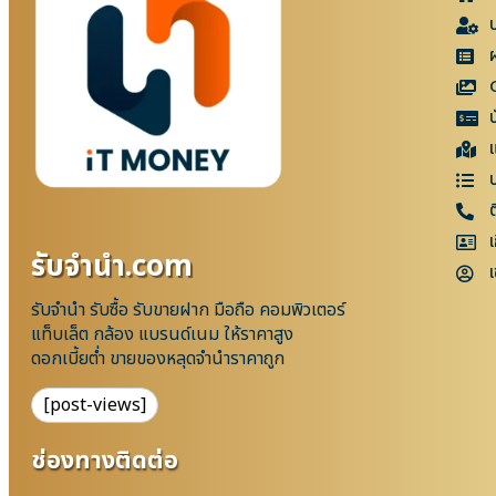
แ
เ
รับจํานํา.com
เ
รับจำนำ รับซื้อ รับขายฝาก มือถือ คอมพิวเตอร์
แท็บเล็ต กล้อง แบรนด์เนม ให้ราคาสูง
ดอกเบี้ยต่ำ ขายของหลุดจำนำราคาถูก
[post-views]
ช่องทางติดต่อ