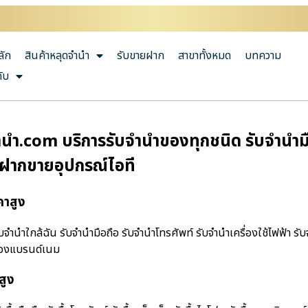
ลัก
สินค้าหลุดจำนำ
รับขายฝาก
สาขาทั้งหมด
บทความ
กับ
นํา.com บริการรับจำนำของทุกชนิด รับจำนำมือ
บฝากขายอุปกรณ์ไอที
คาสูง
านําใกล้ฉัน รับจำนำมือถือ รับจำนำโทรศัพท์ รับจำนำเครื่องใช้ไฟฟ้า รั
ำของแบรนด์เนม
สูง