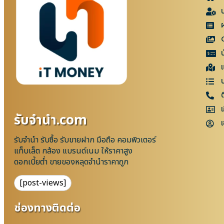
แ
เ
รับจํานํา.com
เ
รับจำนำ รับซื้อ รับขายฝาก มือถือ คอมพิวเตอร์
แท็บเล็ต กล้อง แบรนด์เนม ให้ราคาสูง
ดอกเบี้ยต่ำ ขายของหลุดจำนำราคาถูก
[post-views]
ช่องทางติดต่อ