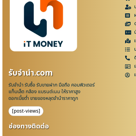
แ
เ
รับจํานํา.com
เ
รับจำนำ รับซื้อ รับขายฝาก มือถือ คอมพิวเตอร์
แท็บเล็ต กล้อง แบรนด์เนม ให้ราคาสูง
ดอกเบี้ยต่ำ ขายของหลุดจำนำราคาถูก
[post-views]
ช่องทางติดต่อ