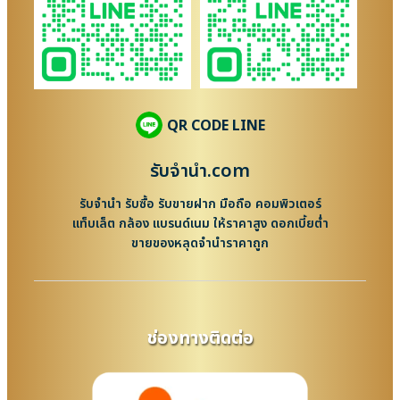
QR CODE LINE
รับจํานํา.com
รับจำนำ รับซื้อ รับขายฝาก มือถือ คอมพิวเตอร์
แท็บเล็ต กล้อง แบรนด์เนม ให้ราคาสูง ดอกเบี้ยต่ำ
ขายของหลุดจำนำราคาถูก
ช่องทางติดต่อ