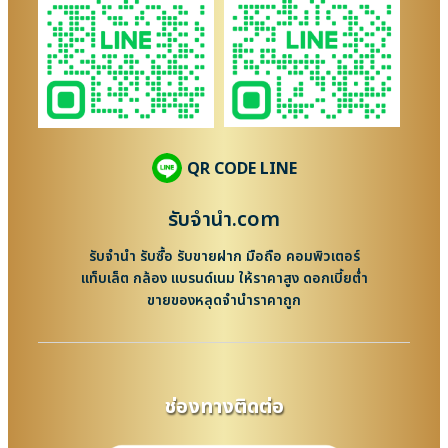
QR CODE LINE
รับจํานํา.com
รับจำนำ รับซื้อ รับขายฝาก มือถือ คอมพิวเตอร์
แท็บเล็ต กล้อง แบรนด์เนม ให้ราคาสูง ดอกเบี้ยต่ำ
ขายของหลุดจำนำราคาถูก
ช่องทางติดต่อ