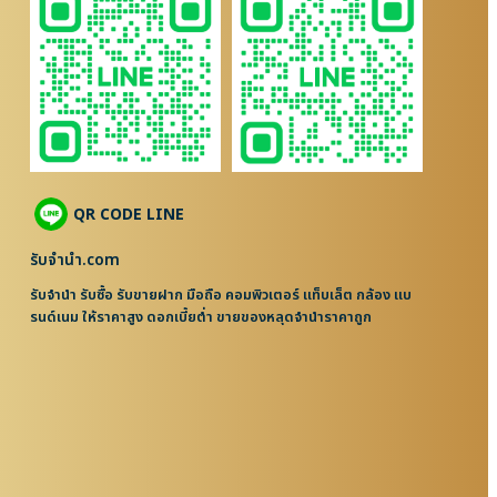
QR CODE LINE
รับจํานํา.com
รับจำนำ รับซื้อ รับขายฝาก มือถือ คอมพิวเตอร์ แท็บเล็ต กล้อง แบ
รนด์เนม ให้ราคาสูง ดอกเบี้ยต่ำ ขายของหลุดจำนำราคาถูก