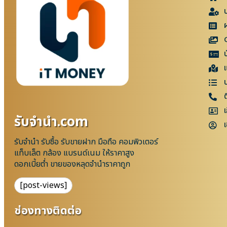
แ
เ
รับจํานํา.com
เ
รับจำนำ รับซื้อ รับขายฝาก มือถือ คอมพิวเตอร์
แท็บเล็ต กล้อง แบรนด์เนม ให้ราคาสูง
ดอกเบี้ยต่ำ ขายของหลุดจำนำราคาถูก
[post-views]
ช่องทางติดต่อ