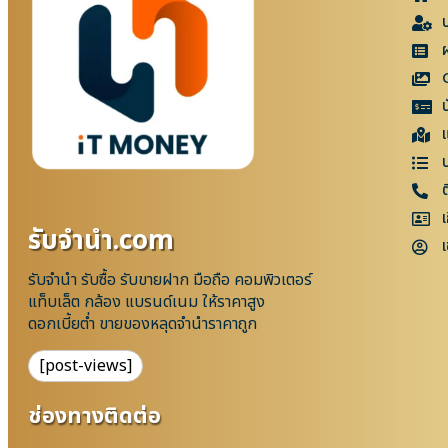
แ
เ
รับจํานํา.com
เ
รับจำนำ รับซื้อ รับขายฝาก มือถือ คอมพิวเตอร์
แท็บเล็ต กล้อง แบรนด์เนม ให้ราคาสูง
ดอกเบี้ยต่ำ ขายของหลุดจำนำราคาถูก
[post-views]
ช่องทางติดต่อ