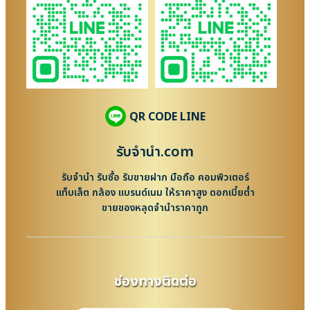
QR CODE LINE
รับจํานํา.com
รับจำนำ รับซื้อ รับขายฝาก มือถือ คอมพิวเตอร์
แท็บเล็ต กล้อง แบรนด์เนม ให้ราคาสูง ดอกเบี้ยต่ำ
ขายของหลุดจำนำราคาถูก
ช่องทางติดต่อ