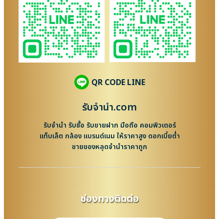
QR CODE LINE
รับจํานํา.com
รับจำนำ รับซื้อ รับขายฝาก มือถือ คอมพิวเตอร์
แท็บเล็ต กล้อง แบรนด์เนม ให้ราคาสูง ดอกเบี้ยต่ำ
ขายของหลุดจำนำราคาถูก
ช่องทางติดต่อ