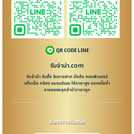
QR CODE LINE
รับจํานํา.com
รับจำนำ รับซื้อ รับขายฝาก มือถือ คอมพิวเตอร์
แท็บเล็ต กล้อง แบรนด์เนม ให้ราคาสูง ดอกเบี้ยต่ำ
ขายของหลุดจำนำราคาถูก
ช่องทางติดต่อ