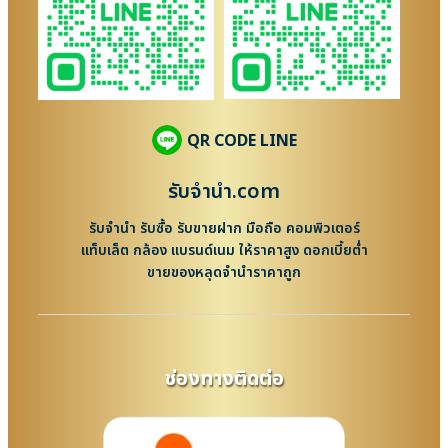
QR CODE LINE
รับจํานํา.com
รับจำนำ รับซื้อ รับขายฝาก มือถือ คอมพิวเตอร์
แท็บเล็ต กล้อง แบรนด์เนม ให้ราคาสูง ดอกเบี้ยต่ำ
ขายของหลุดจำนำราคาถูก
ช่องทางติดต่อ