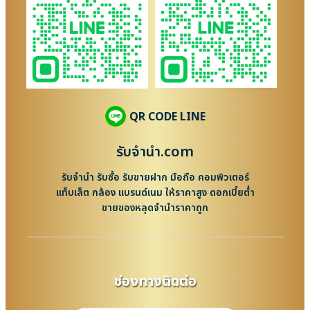
QR CODE LINE
รับจํานํา.com
รับจำนำ รับซื้อ รับขายฝาก มือถือ คอมพิวเตอร์
แท็บเล็ต กล้อง แบรนด์เนม ให้ราคาสูง ดอกเบี้ยต่ำ
ขายของหลุดจำนำราคาถูก
ช่องทางติดต่อ