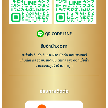
QR CODE LINE
รับจํานํา.com
รับจำนำ รับซื้อ รับขายฝาก มือถือ คอมพิวเตอร์
แท็บเล็ต กล้อง แบรนด์เนม ให้ราคาสูง ดอกเบี้ยต่ำ
ขายของหลุดจำนำราคาถูก
ช่องทางติดต่อ