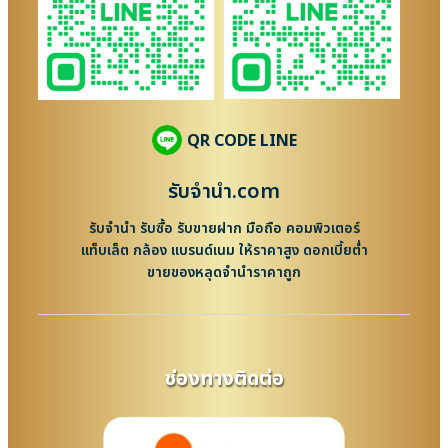
QR CODE LINE
รับจํานํา.com
รับจำนำ รับซื้อ รับขายฝาก มือถือ คอมพิวเตอร์
แท็บเล็ต กล้อง แบรนด์เนม ให้ราคาสูง ดอกเบี้ยต่ำ
ขายของหลุดจำนำราคาถูก
ช่องทางติดต่อ