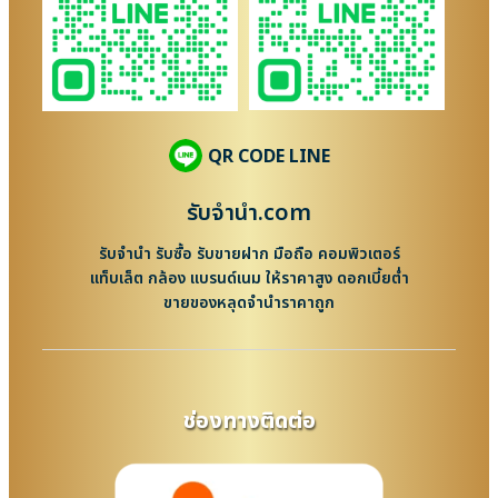
QR CODE LINE
รับจํานํา.com
รับจำนำ รับซื้อ รับขายฝาก มือถือ คอมพิวเตอร์
แท็บเล็ต กล้อง แบรนด์เนม ให้ราคาสูง ดอกเบี้ยต่ำ
ขายของหลุดจำนำราคาถูก
ช่องทางติดต่อ