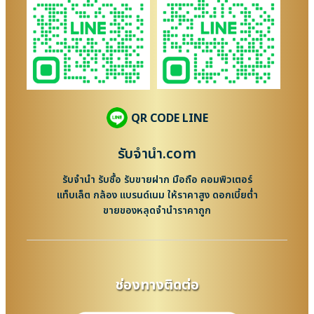
QR CODE LINE
รับจํานํา.com
รับจำนำ รับซื้อ รับขายฝาก มือถือ คอมพิวเตอร์
แท็บเล็ต กล้อง แบรนด์เนม ให้ราคาสูง ดอกเบี้ยต่ำ
ขายของหลุดจำนำราคาถูก
ช่องทางติดต่อ