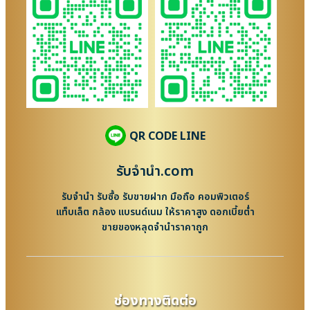
QR CODE LINE
รับจํานํา.com
รับจำนำ รับซื้อ รับขายฝาก มือถือ คอมพิวเตอร์
แท็บเล็ต กล้อง แบรนด์เนม ให้ราคาสูง ดอกเบี้ยต่ำ
ขายของหลุดจำนำราคาถูก
ช่องทางติดต่อ