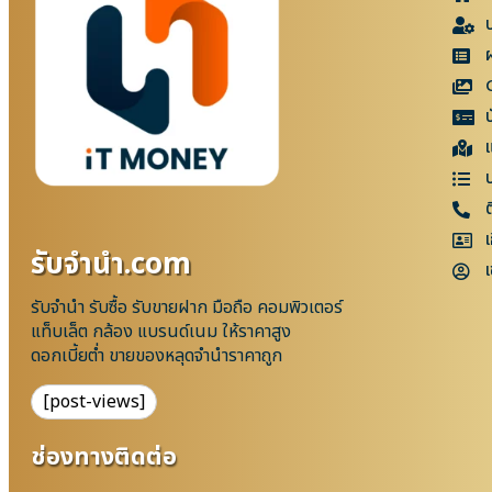
แ
เ
รับจํานํา.com
เ
รับจำนำ รับซื้อ รับขายฝาก มือถือ คอมพิวเตอร์
แท็บเล็ต กล้อง แบรนด์เนม ให้ราคาสูง
ดอกเบี้ยต่ำ ขายของหลุดจำนำราคาถูก
[post-views]
ช่องทางติดต่อ