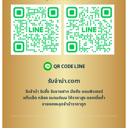
QR CODE LINE
รับจํานํา.com
รับจำนำ รับซื้อ รับขายฝาก มือถือ คอมพิวเตอร์
แท็บเล็ต กล้อง แบรนด์เนม ให้ราคาสูง ดอกเบี้ยต่ำ
ขายของหลุดจำนำราคาถูก