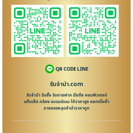
QR CODE LINE
รับจํานํา.com
รับจำนำ รับซื้อ รับขายฝาก มือถือ คอมพิวเตอร์
แท็บเล็ต กล้อง แบรนด์เนม ให้ราคาสูง ดอกเบี้ยต่ำ
ขายของหลุดจำนำราคาถูก