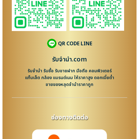
QR CODE LINE
รับจํานํา.com
รับจำนำ รับซื้อ รับขายฝาก มือถือ คอมพิวเตอร์
แท็บเล็ต กล้อง แบรนด์เนม ให้ราคาสูง ดอกเบี้ยต่ำ
ขายของหลุดจำนำราคาถูก
ช่องทางติดต่อ