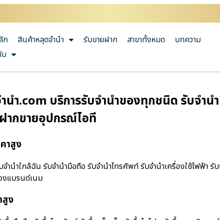
ลัก
สินค้าหลุดจำนำ
รับขายฝาก
สาขาทั้งหมด
บทความ
กับ
ํานํา.com บริการรับจำนำของทุกชนิด รับจำนำมื
บฝากขายอุปกรณ์ไอที
าคาสูง
จํานําใกล้ฉัน รับจำนำมือถือ รับจำนำโทรศัพท์ รับจำนำเครื่องใช้ไฟฟ้า ร
ำของแบรนด์เนม
าสูง