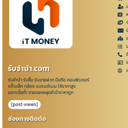
แ
เ
รับจํานํา.com
เ
รับจำนำ รับซื้อ รับขายฝาก มือถือ คอมพิวเตอร์
แท็บเล็ต กล้อง แบรนด์เนม ให้ราคาสูง
ดอกเบี้ยต่ำ ขายของหลุดจำนำราคาถูก
[post-views]
ช่องทางติดต่อ