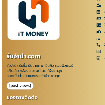
แ
เ
รับจํานํา.com
เ
รับจำนำ รับซื้อ รับขายฝาก มือถือ คอมพิวเตอร์
แท็บเล็ต กล้อง แบรนด์เนม ให้ราคาสูง
ดอกเบี้ยต่ำ ขายของหลุดจำนำราคาถูก
[post-views]
ช่องทางติดต่อ