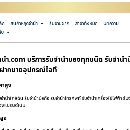
ลัก
สินค้าหลุดจำนำ
รับขายฝาก
สาขาทั้งหมด
บทความ
กับ
นํา.com บริการรับจำนำของทุกชนิด รับจำนำมือ
บฝากขายอุปกรณ์ไอที
คาสูง
านําใกล้ฉัน รับจำนำมือถือ รับจำนำโทรศัพท์ รับจำนำเครื่องใช้ไฟฟ้า รับ
ำของแบรนด์เนม
สูง