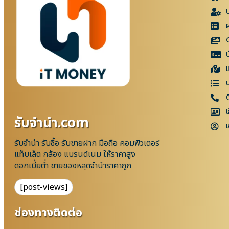
แ
เ
รับจํานํา.com
เ
รับจำนำ รับซื้อ รับขายฝาก มือถือ คอมพิวเตอร์
แท็บเล็ต กล้อง แบรนด์เนม ให้ราคาสูง
ดอกเบี้ยต่ำ ขายของหลุดจำนำราคาถูก
[post-views]
ช่องทางติดต่อ