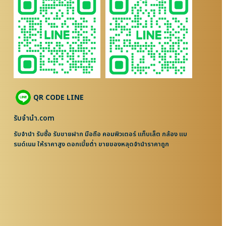
QR CODE LINE
รับจํานํา.com
รับจำนำ รับซื้อ รับขายฝาก มือถือ คอมพิวเตอร์ แท็บเล็ต กล้อง แบ
รนด์เนม ให้ราคาสูง ดอกเบี้ยต่ำ ขายของหลุดจำนำราคาถูก