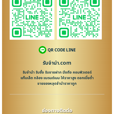
QR CODE LINE
รับจํานํา.com
รับจำนำ รับซื้อ รับขายฝาก มือถือ คอมพิวเตอร์
แท็บเล็ต กล้อง แบรนด์เนม ให้ราคาสูง ดอกเบี้ยต่ำ
ขายของหลุดจำนำราคาถูก
ช่องทางติดต่อ