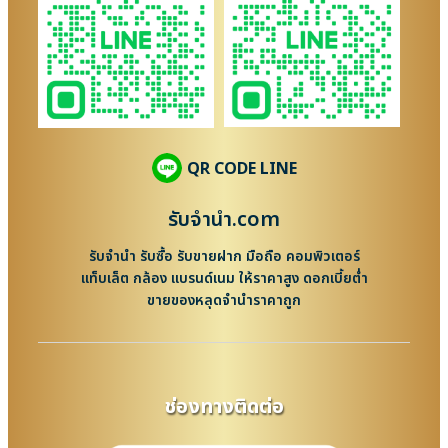
QR CODE LINE
รับจํานํา.com
รับจำนำ รับซื้อ รับขายฝาก มือถือ คอมพิวเตอร์
แท็บเล็ต กล้อง แบรนด์เนม ให้ราคาสูง ดอกเบี้ยต่ำ
ขายของหลุดจำนำราคาถูก
ช่องทางติดต่อ